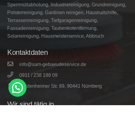
Sperrmüllabholung, Industriereinigung, Grundreinigung,
Polsterreinigung, Gardinen reinigen, Haushaltshilfe,
Terrassenreinigung, Tiefgaragenreinigung,
Fassadenreinigung, Taubenkotentfernung,
Solarreinigung, Hausmeisterservice, Abbruch
Kontaktdaten
info@sam-gebaeudeservice.de
0911 / 238 188 09
Heidenheimer Str. 89, 90441 Nürnberg
Wir sind tätig in
Nürnberg & Umgebung
Fürth